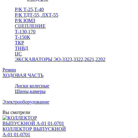
Р/К Т-25,Т-40
Р/К ТДТ-55, ЛХТ-55
Р/К ЮМЗ
СЦЕПЛЕНИЕ
Т-130,170
Т-150К
ТКР
ТНВД
ЦС
ЭКСКАВАТОРЫ ЭО-3323,3322,2621,2202
Ремни
ХОДОВАЯ ЧАСТЬ
Диски колесные
Шины,камеры
Электрооборудование
Вы смотрели
КОЛЛЕКТОР ВЫПУСКНОЙ
А-01 01-0701