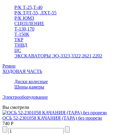
Р/К Т-25,Т-40
Р/К ТДТ-55, ЛХТ-55
Р/К ЮМЗ
СЦЕПЛЕНИЕ
Т-130,170
Т-150К
ТКР
ТНВД
ЦС
ЭКСКАВАТОРЫ ЭО-3323,3322,2621,2202
Ремни
ХОДОВАЯ ЧАСТЬ
Диски колесные
Шины,камеры
Электрооборудование
Вы смотрели
ОСЬ 52-2301058 КАЧАНИЯ (ТАРА) без прорези
740 Р