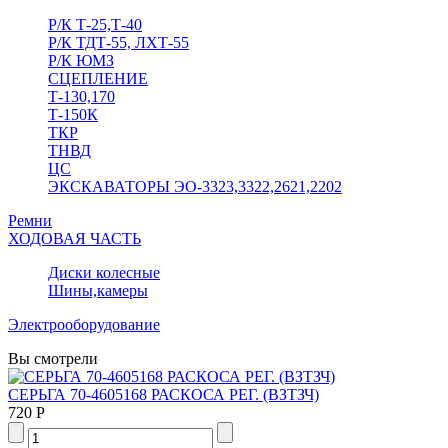
Р/К Т-25,Т-40
Р/К ТДТ-55, ЛХТ-55
Р/К ЮМЗ
СЦЕПЛЕНИЕ
Т-130,170
Т-150К
ТКР
ТНВД
ЦС
ЭКСКАВАТОРЫ ЭО-3323,3322,2621,2202
Ремни
ХОДОВАЯ ЧАСТЬ
Диски колесные
Шины,камеры
Электрооборудование
Вы смотрели
СЕРЬГА 70-4605168 РАСКОСА РЕГ. (ВЗТЗЧ)
720 Р