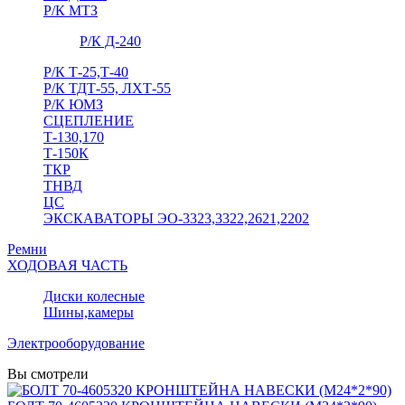
Р/К МТЗ
Р/К Д-240
Р/К Т-25,Т-40
Р/К ТДТ-55, ЛХТ-55
Р/К ЮМЗ
СЦЕПЛЕНИЕ
Т-130,170
Т-150К
ТКР
ТНВД
ЦС
ЭКСКАВАТОРЫ ЭО-3323,3322,2621,2202
Ремни
ХОДОВАЯ ЧАСТЬ
Диски колесные
Шины,камеры
Электрооборудование
Вы смотрели