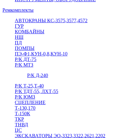
Ремкомплекты
АВТОКРАНЫ КС-3575,3577,4572
ГУР
КОМБАЙНЫ
НШ
ПД
ПОМПЫ
ПЭ-Ф1,КУН-0,8,КУН-10
Р/К ДТ-75
Р/К МТЗ
Р/К Д-240
Р/К Т-25,Т-40
Р/К ТДТ-55, ЛХТ-55
Р/К ЮМЗ
СЦЕПЛЕНИЕ
Т-130,170
Т-150К
ТКР
ТНВД
ЦС
ЭКСКАВАТОРЫ ЭО-3323,3322,2621,2202