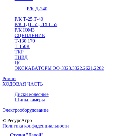
Р/К Д-240
Р/К Т-25,Т-40
Р/К ТДТ-55, ЛХТ-55
Р/К ЮМЗ
СЦЕПЛЕНИЕ
Т-130,170
Т-150К
ТКР
ТНВД
ЦС
ЭКСКАВАТОРЫ ЭО-3323,3322,2621,2202
Ремни
ХОДОВАЯ ЧАСТЬ
Диски колесные
Шины,камеры
Электрооборудование
© РесурсАгро
Политика конфиденциальности
Студия "Ларой"