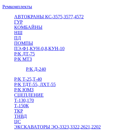
Ремкомплекты
АВТОКРАНЫ КС-3575,3577,4572
ГУР
КОМБАЙНЫ
НШ
ПД
ПОМПЫ
ПЭ-Ф1,КУН-0,8,КУН-10
Р/К ДТ-75
Р/К МТЗ
Р/К Д-240
Р/К Т-25,Т-40
Р/К ТДТ-55, ЛХТ-55
Р/К ЮМЗ
СЦЕПЛЕНИЕ
Т-130,170
Т-150К
ТКР
ТНВД
ЦС
ЭКСКАВАТОРЫ ЭО-3323,3322,2621,2202