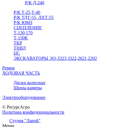
Р/К Д-240
Р/К Т-25,Т-40
Р/К ТДТ-55, ЛХТ-55
Р/К ЮМЗ
СЦЕПЛЕНИЕ
Т-130,170
Т-150К
ТКР
ТНВД
ЦС
ЭКСКАВАТОРЫ ЭО-3323,3322,2621,2202
Ремни
ХОДОВАЯ ЧАСТЬ
Диски колесные
Шины,камеры
Электрооборудование
© РесурсАгро
Политика конфиденциальности
Студия "Ларой"
Меню