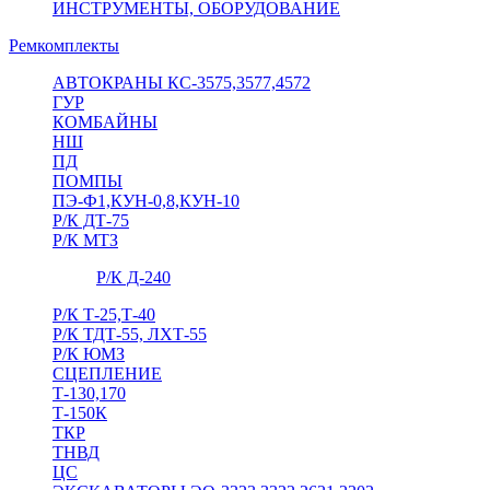
ИНСТРУМЕНТЫ, ОБОРУДОВАНИЕ
Ремкомплекты
АВТОКРАНЫ КС-3575,3577,4572
ГУР
КОМБАЙНЫ
НШ
ПД
ПОМПЫ
ПЭ-Ф1,КУН-0,8,КУН-10
Р/К ДТ-75
Р/К МТЗ
Р/К Д-240
Р/К Т-25,Т-40
Р/К ТДТ-55, ЛХТ-55
Р/К ЮМЗ
СЦЕПЛЕНИЕ
Т-130,170
Т-150К
ТКР
ТНВД
ЦС