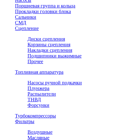
Насосы
Поршневая группа и кольца
Прокладки головки блока
Сальники
СМД
Сцепление
Диски сцепления
Корзины сцепления
Накладки сцепления
Подшипники выжимные
Прочее
Топливная аппаратура
Насосы ручной подкачки
Плунжера
Распылители
ТНВД
Форсунки
Турбокомпрессоры
Фильтры
Воздушные
Масляные