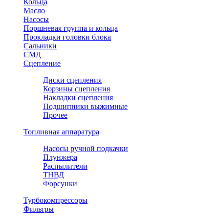
Кольца
Масло
Насосы
Поршневая группа и кольца
Прокладки головки блока
Сальники
СМД
Сцепление
Диски сцепления
Корзины сцепления
Накладки сцепления
Подшипники выжимные
Прочее
Топливная аппаратура
Насосы ручной подкачки
Плунжера
Распылители
ТНВД
Форсунки
Турбокомпрессоры
Фильтры