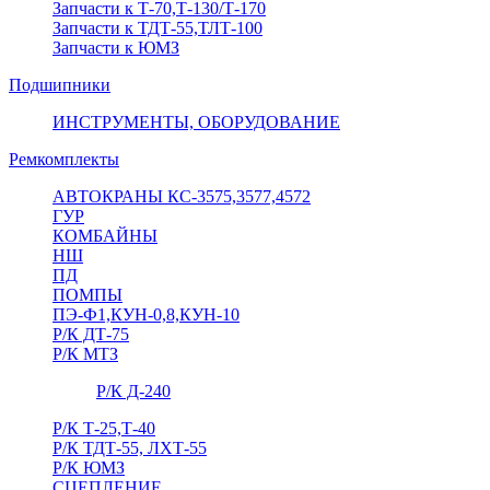
Запчасти к Т-70,Т-130/Т-170
Запчасти к ТДТ-55,ТЛТ-100
Запчасти к ЮМЗ
Подшипники
ИНСТРУМЕНТЫ, ОБОРУДОВАНИЕ
Ремкомплекты
АВТОКРАНЫ КС-3575,3577,4572
ГУР
КОМБАЙНЫ
НШ
ПД
ПОМПЫ
ПЭ-Ф1,КУН-0,8,КУН-10
Р/К ДТ-75
Р/К МТЗ
Р/К Д-240
Р/К Т-25,Т-40
Р/К ТДТ-55, ЛХТ-55
Р/К ЮМЗ
СЦЕПЛЕНИЕ