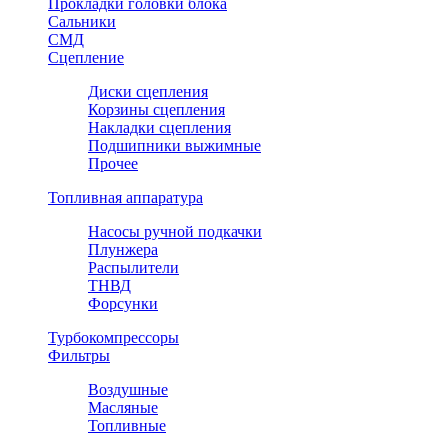
Прокладки головки блока
Сальники
СМД
Сцепление
Диски сцепления
Корзины сцепления
Накладки сцепления
Подшипники выжимные
Прочее
Топливная аппаратура
Насосы ручной подкачки
Плунжера
Распылители
ТНВД
Форсунки
Турбокомпрессоры
Фильтры
Воздушные
Масляные
Топливные