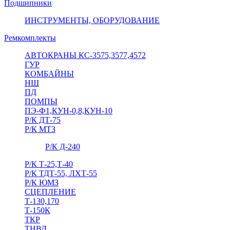
Подшипники
ИНСТРУМЕНТЫ, ОБОРУДОВАНИЕ
Ремкомплекты
АВТОКРАНЫ КС-3575,3577,4572
ГУР
КОМБАЙНЫ
НШ
ПД
ПОМПЫ
ПЭ-Ф1,КУН-0,8,КУН-10
Р/К ДТ-75
Р/К МТЗ
Р/К Д-240
Р/К Т-25,Т-40
Р/К ТДТ-55, ЛХТ-55
Р/К ЮМЗ
СЦЕПЛЕНИЕ
Т-130,170
Т-150К
ТКР
ТНВД