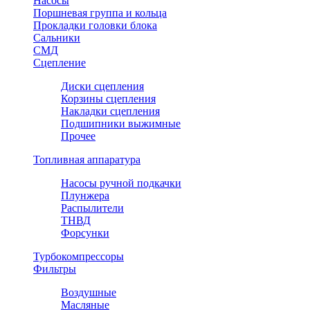
Насосы
Поршневая группа и кольца
Прокладки головки блока
Сальники
СМД
Сцепление
Диски сцепления
Корзины сцепления
Накладки сцепления
Подшипники выжимные
Прочее
Топливная аппаратура
Насосы ручной подкачки
Плунжера
Распылители
ТНВД
Форсунки
Турбокомпрессоры
Фильтры
Воздушные
Масляные