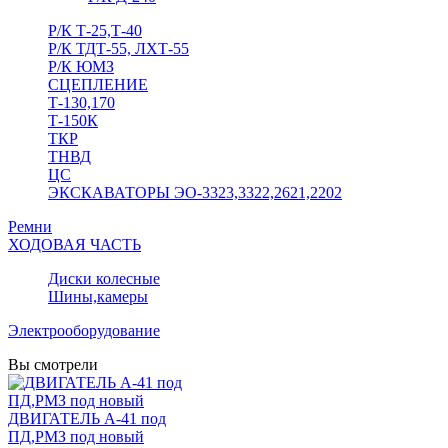
Р/К Т-25,Т-40
Р/К ТДТ-55, ЛХТ-55
Р/К ЮМЗ
СЦЕПЛЕНИЕ
Т-130,170
Т-150К
ТКР
ТНВД
ЦС
ЭКСКАВАТОРЫ ЭО-3323,3322,2621,2202
Ремни
ХОДОВАЯ ЧАСТЬ
Диски колесные
Шины,камеры
Электрооборудование
Вы смотрели
ДВИГАТЕЛЬ А-41 под
ПД,РМЗ под новый