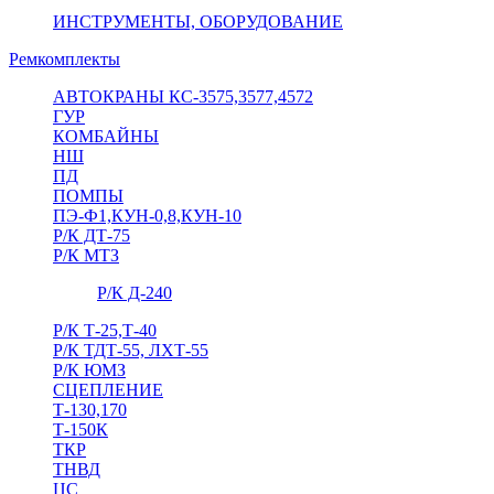
ИНСТРУМЕНТЫ, ОБОРУДОВАНИЕ
Ремкомплекты
АВТОКРАНЫ КС-3575,3577,4572
ГУР
КОМБАЙНЫ
НШ
ПД
ПОМПЫ
ПЭ-Ф1,КУН-0,8,КУН-10
Р/К ДТ-75
Р/К МТЗ
Р/К Д-240
Р/К Т-25,Т-40
Р/К ТДТ-55, ЛХТ-55
Р/К ЮМЗ
СЦЕПЛЕНИЕ
Т-130,170
Т-150К
ТКР
ТНВД
ЦС