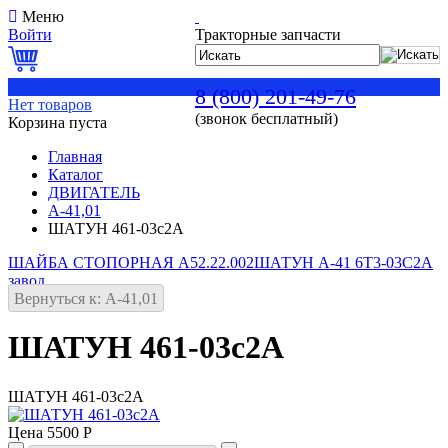
Меню
Войти
Тракторные запчасти
0
8 (800) 201-49-76
Нет товаров
(звонок бесплатный)
Корзина пуста
Главная
Каталог
ДВИГАТЕЛЬ
А-41,01
ШАТУН 461-03с2А
ШАЙБА СТОПОРНАЯ А52.22.002
ШАТУН А-41 6Т3-03С2А
завод
Вернуться к: А-41,01
ШАТУН 461-03с2А
ШАТУН 461-03с2А
Цена
5500 Р