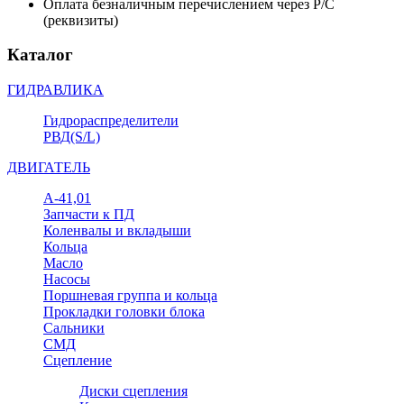
Оплата безналичным перечислением через Р/С
(реквизиты)
Каталог
ГИДРАВЛИКА
Гидрораспределители
РВД(S/L)
ДВИГАТЕЛЬ
А-41,01
Запчасти к ПД
Коленвалы и вкладыши
Кольца
Масло
Насосы
Поршневая группа и кольца
Прокладки головки блока
Сальники
СМД
Сцепление
Диски сцепления