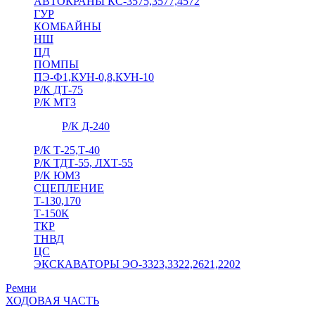
АВТОКРАНЫ КС-3575,3577,4572
ГУР
КОМБАЙНЫ
НШ
ПД
ПОМПЫ
ПЭ-Ф1,КУН-0,8,КУН-10
Р/К ДТ-75
Р/К МТЗ
Р/К Д-240
Р/К Т-25,Т-40
Р/К ТДТ-55, ЛХТ-55
Р/К ЮМЗ
СЦЕПЛЕНИЕ
Т-130,170
Т-150К
ТКР
ТНВД
ЦС
ЭКСКАВАТОРЫ ЭО-3323,3322,2621,2202
Ремни
ХОДОВАЯ ЧАСТЬ