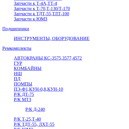
Запчасти к Т-4А,ТТ-4
Запчасти к Т-70,Т-130/Т-170
Запчасти к ТДТ-55,ТЛТ-100
Запчасти к ЮМЗ
Подшипники
ИНСТРУМЕНТЫ, ОБОРУДОВАНИЕ
Ремкомплекты
АВТОКРАНЫ КС-3575,3577,4572
ГУР
КОМБАЙНЫ
НШ
ПД
ПОМПЫ
ПЭ-Ф1,КУН-0,8,КУН-10
Р/К ДТ-75
Р/К МТЗ
Р/К Д-240
Р/К Т-25,Т-40
Р/К ТДТ-55, ЛХТ-55