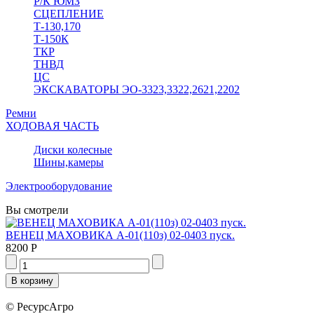
Р/К ЮМЗ
СЦЕПЛЕНИЕ
Т-130,170
Т-150К
ТКР
ТНВД
ЦС
ЭКСКАВАТОРЫ ЭО-3323,3322,2621,2202
Ремни
ХОДОВАЯ ЧАСТЬ
Диски колесные
Шины,камеры
Электрооборудование
Вы смотрели
ВЕНЕЦ МАХОВИКА А-01(110з) 02-0403 пуск.
8200 Р
© РесурсАгро