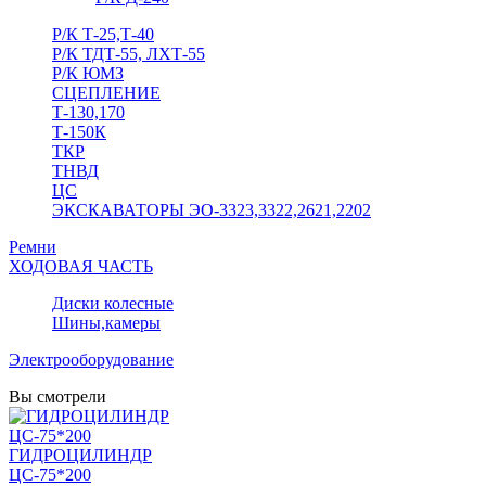
Р/К Т-25,Т-40
Р/К ТДТ-55, ЛХТ-55
Р/К ЮМЗ
СЦЕПЛЕНИЕ
Т-130,170
Т-150К
ТКР
ТНВД
ЦС
ЭКСКАВАТОРЫ ЭО-3323,3322,2621,2202
Ремни
ХОДОВАЯ ЧАСТЬ
Диски колесные
Шины,камеры
Электрооборудование
Вы смотрели
ГИДРОЦИЛИНДР
ЦС-75*200