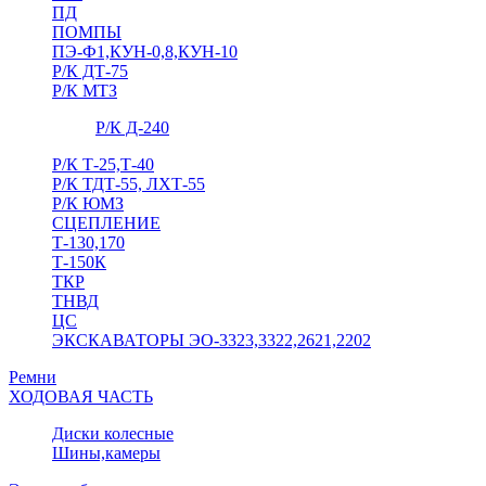
ПД
ПОМПЫ
ПЭ-Ф1,КУН-0,8,КУН-10
Р/К ДТ-75
Р/К МТЗ
Р/К Д-240
Р/К Т-25,Т-40
Р/К ТДТ-55, ЛХТ-55
Р/К ЮМЗ
СЦЕПЛЕНИЕ
Т-130,170
Т-150К
ТКР
ТНВД
ЦС
ЭКСКАВАТОРЫ ЭО-3323,3322,2621,2202
Ремни
ХОДОВАЯ ЧАСТЬ
Диски колесные
Шины,камеры