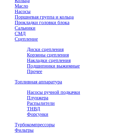
Кольца
Масло
Насосы
Поршневая группа и кольца
Прокладки головки блока
Сальники
СМД
Сцепление
Диски сцепления
Корзины сцепления
Накладки сцепления
Подшипники выжимные
Прочее
Топливная аппаратура
Насосы ручной подкачки
Плунжера
Распылители
ТНВД
Форсунки
Турбокомпрессоры
Фильтры