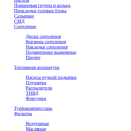
Насосы
Поршневая группа и кольца
Прокладки головки блока
Сальники
СМД
Сцепление
Диски сцепления
Корзины сцепления
Накладки сцепления
Подшипники выжимные
Прочее
Топливная аппаратура
Насосы ручной подкачки
Плунжера
Распылители
ТНВД
Форсунки
Турбокомпрессоры
Фильтры
Воздушные
Масляные