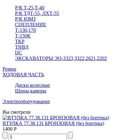
Р/К Т-25,Т-40
Р/К ТДТ-55, ЛХТ-55
Р/К ЮМЗ
СЦЕПЛЕНИЕ
Т-130,170
Т-150К
ТКР
ТНВД
ЦС
ЭКСКАВАТОРЫ ЭО-3323,3322,2621,2202
Ремни
ХОДОВАЯ ЧАСТЬ
Диски колесные
Шины,камеры
Электрооборудование
Вы смотрели
ВТУЛКА 77.38.131 БРОНЗОВАЯ (без бортика)
1400 Р