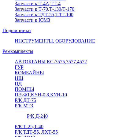
Запчасти к Т-4А,ТТ-4
Запчасти к Т-70,Т-130/Т-170
Запчасти к ТДТ-55,ТЛТ-100
Запчасти к ЮМЗ
Подшипники
ИНСТРУМЕНТЫ, ОБОРУДОВАНИЕ
Ремкомплекты
АВТОКРАНЫ КС-3575,3577,4572
ГУР
КОМБАЙНЫ
НШ
ПД
ПОМПЫ
ПЭ-Ф1,КУН-0,8,КУН-10
Р/К ДТ-75
Р/К МТЗ
Р/К Д-240
Р/К Т-25,Т-40
Р/К ТДТ-55, ЛХТ-55