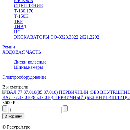
Р/К ЮМЗ
СЦЕПЛЕНИЕ
Т-130,170
Т-150К
ТКР
ТНВД
ЦС
ЭКСКАВАТОРЫ ЭО-3323,3322,2621,2202
Ремни
ХОДОВАЯ ЧАСТЬ
Диски колесные
Шины,камеры
Электрооборудование
Вы смотрели
ВАЛ 77.37.010(85.37.010) ПЕРВИЧНЫЙ (БЕЗ ВНУТР.ШЛИЦО
3600 Р
© РесурсАгро