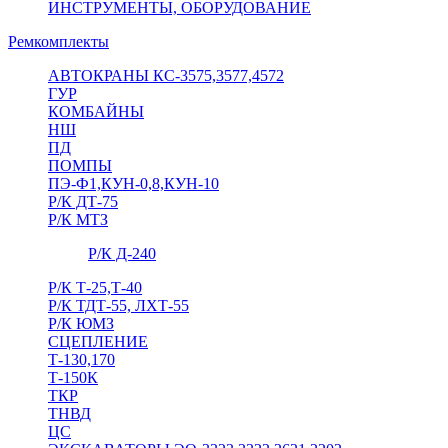
ИНСТРУМЕНТЫ, ОБОРУДОВАНИЕ
Ремкомплекты
АВТОКРАНЫ КС-3575,3577,4572
ГУР
КОМБАЙНЫ
НШ
ПД
ПОМПЫ
ПЭ-Ф1,КУН-0,8,КУН-10
Р/К ДТ-75
Р/К МТЗ
Р/К Д-240
Р/К Т-25,Т-40
Р/К ТДТ-55, ЛХТ-55
Р/К ЮМЗ
СЦЕПЛЕНИЕ
Т-130,170
Т-150К
ТКР
ТНВД
ЦС