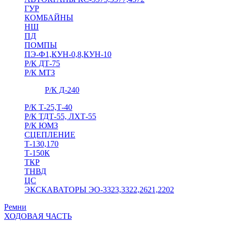
ГУР
КОМБАЙНЫ
НШ
ПД
ПОМПЫ
ПЭ-Ф1,КУН-0,8,КУН-10
Р/К ДТ-75
Р/К МТЗ
Р/К Д-240
Р/К Т-25,Т-40
Р/К ТДТ-55, ЛХТ-55
Р/К ЮМЗ
СЦЕПЛЕНИЕ
Т-130,170
Т-150К
ТКР
ТНВД
ЦС
ЭКСКАВАТОРЫ ЭО-3323,3322,2621,2202
Ремни
ХОДОВАЯ ЧАСТЬ