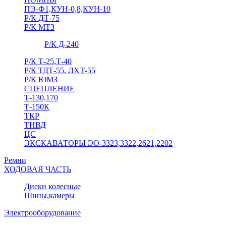
ПЭ-Ф1,КУН-0,8,КУН-10
Р/К ДТ-75
Р/К МТЗ
Р/К Д-240
Р/К Т-25,Т-40
Р/К ТДТ-55, ЛХТ-55
Р/К ЮМЗ
СЦЕПЛЕНИЕ
Т-130,170
Т-150К
ТКР
ТНВД
ЦС
ЭКСКАВАТОРЫ ЭО-3323,3322,2621,2202
Ремни
ХОДОВАЯ ЧАСТЬ
Диски колесные
Шины,камеры
Электрооборудование