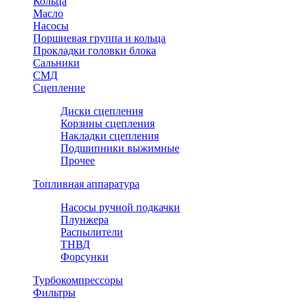
Кольца
Масло
Насосы
Поршневая группа и кольца
Прокладки головки блока
Сальники
СМД
Сцепление
Диски сцепления
Корзины сцепления
Накладки сцепления
Подшипники выжимные
Прочее
Топливная аппаратура
Насосы ручной подкачки
Плунжера
Распылители
ТНВД
Форсунки
Турбокомпрессоры
Фильтры