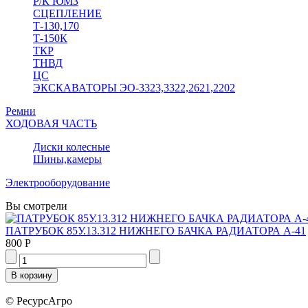
Р/К ЮМЗ
СЦЕПЛЕНИЕ
Т-130,170
Т-150К
ТКР
ТНВД
ЦС
ЭКСКАВАТОРЫ ЭО-3323,3322,2621,2202
Ремни
ХОДОВАЯ ЧАСТЬ
Диски колесные
Шины,камеры
Электрооборудование
Вы смотрели
ПАТРУБОК 85У.13.312 НИЖНЕГО БАЧКА РАДИАТОРА А-41
800 Р
© РесурсАгро