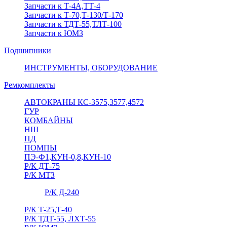
Запчасти к Т-4А,ТТ-4
Запчасти к Т-70,Т-130/Т-170
Запчасти к ТДТ-55,ТЛТ-100
Запчасти к ЮМЗ
Подшипники
ИНСТРУМЕНТЫ, ОБОРУДОВАНИЕ
Ремкомплекты
АВТОКРАНЫ КС-3575,3577,4572
ГУР
КОМБАЙНЫ
НШ
ПД
ПОМПЫ
ПЭ-Ф1,КУН-0,8,КУН-10
Р/К ДТ-75
Р/К МТЗ
Р/К Д-240
Р/К Т-25,Т-40
Р/К ТДТ-55, ЛХТ-55