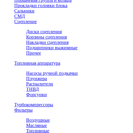
Поршневая группа и кольца
Прокладки головки блока
Сальники
СМД
Сцепление
Диски сцепления
Корзины сцепления
Накладки сцепления
Подшипники выжимные
Прочее
Топливная аппаратура
Насосы ручной подкачки
Плунжера
Распылители
ТНВД
Форсунки
Турбокомпрессоры
Фильтры
Воздушные
Масляные
Топливные