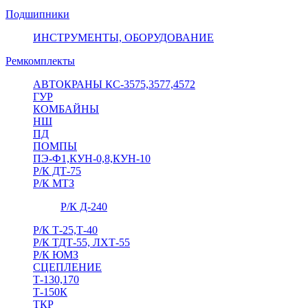
Подшипники
ИНСТРУМЕНТЫ, ОБОРУДОВАНИЕ
Ремкомплекты
АВТОКРАНЫ КС-3575,3577,4572
ГУР
КОМБАЙНЫ
НШ
ПД
ПОМПЫ
ПЭ-Ф1,КУН-0,8,КУН-10
Р/К ДТ-75
Р/К МТЗ
Р/К Д-240
Р/К Т-25,Т-40
Р/К ТДТ-55, ЛХТ-55
Р/К ЮМЗ
СЦЕПЛЕНИЕ
Т-130,170
Т-150К
ТКР