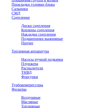
Поршневая группа и кольца
Прокладки головки блока
Сальники
СМД
Сцепление
Диски сцепления
Корзины сцепления
Накладки сцепления
Подшипники выжимные
Прочее
Топливная аппаратура
Насосы ручной подкачки
Плунжера
Распылители
ТНВД
Форсунки
Турбокомпрессоры
Фильтры
Воздушные
Масляные
Топливные