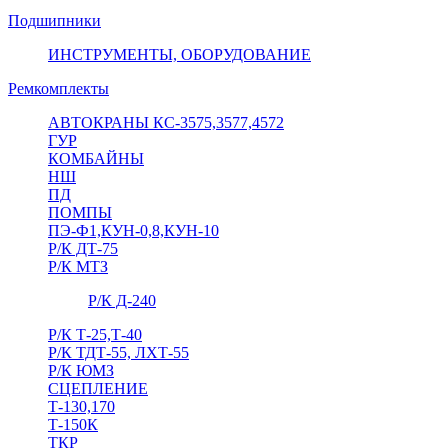
Подшипники
ИНСТРУМЕНТЫ, ОБОРУДОВАНИЕ
Ремкомплекты
АВТОКРАНЫ КС-3575,3577,4572
ГУР
КОМБАЙНЫ
НШ
ПД
ПОМПЫ
ПЭ-Ф1,КУН-0,8,КУН-10
Р/К ДТ-75
Р/К МТЗ
Р/К Д-240
Р/К Т-25,Т-40
Р/К ТДТ-55, ЛХТ-55
Р/К ЮМЗ
СЦЕПЛЕНИЕ
Т-130,170
Т-150К
ТКР