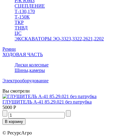
Р/К ЮМЗ
СЦЕПЛЕНИЕ
Т-130,170
Т-150К
ТКР
ТНВД
ЦС
ЭКСКАВАТОРЫ ЭО-3323,3322,2621,2202
Ремни
ХОДОВАЯ ЧАСТЬ
Диски колесные
Шины,камеры
Электрооборудование
Вы смотрели
ГЛУШИТЕЛЬ А-41 85.29.021 без патрубка
5000 Р
© РесурсАгро