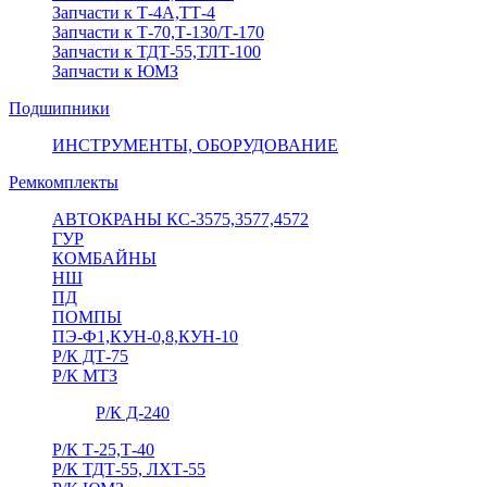
Запчасти к Т-4А,ТТ-4
Запчасти к Т-70,Т-130/Т-170
Запчасти к ТДТ-55,ТЛТ-100
Запчасти к ЮМЗ
Подшипники
ИНСТРУМЕНТЫ, ОБОРУДОВАНИЕ
Ремкомплекты
АВТОКРАНЫ КС-3575,3577,4572
ГУР
КОМБАЙНЫ
НШ
ПД
ПОМПЫ
ПЭ-Ф1,КУН-0,8,КУН-10
Р/К ДТ-75
Р/К МТЗ
Р/К Д-240
Р/К Т-25,Т-40
Р/К ТДТ-55, ЛХТ-55