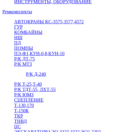
ИНСТРУМЕНТЫ, ОБОРУДОВАНИЕ
Ремкомплекты
АВТОКРАНЫ КС-3575,3577,4572
ГУР
КОМБАЙНЫ
НШ
ПД
ПОМПЫ
ПЭ-Ф1,КУН-0,8,КУН-10
Р/К ДТ-75
Р/К МТЗ
Р/К Д-240
Р/К Т-25,Т-40
Р/К ТДТ-55, ЛХТ-55
Р/К ЮМЗ
СЦЕПЛЕНИЕ
Т-130,170
Т-150К
ТКР
ТНВД
ЦС
ЭКСКАВАТОРЫ ЭО-3323,3322,2621,2202