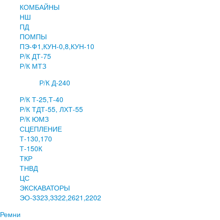
КОМБАЙНЫ
НШ
ПД
ПОМПЫ
ПЭ-Ф1,КУН-0,8,КУН-10
Р/К ДТ-75
Р/К МТЗ
Р/К Д-240
Р/К Т-25,Т-40
Р/К ТДТ-55, ЛХТ-55
Р/К ЮМЗ
СЦЕПЛЕНИЕ
Т-130,170
Т-150К
ТКР
ТНВД
ЦС
ЭКСКАВАТОРЫ
ЭО-3323,3322,2621,2202
Ремни