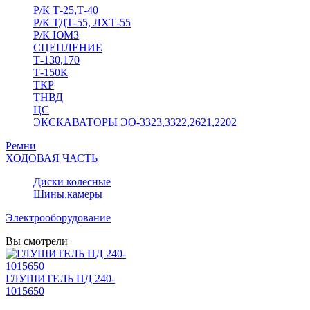
Р/К Т-25,Т-40
Р/К ТДТ-55, ЛХТ-55
Р/К ЮМЗ
СЦЕПЛЕНИЕ
Т-130,170
Т-150К
ТКР
ТНВД
ЦС
ЭКСКАВАТОРЫ ЭО-3323,3322,2621,2202
Ремни
ХОДОВАЯ ЧАСТЬ
Диски колесные
Шины,камеры
Электрооборудование
Вы смотрели
ГЛУШИТЕЛЬ ПД 240-
1015650