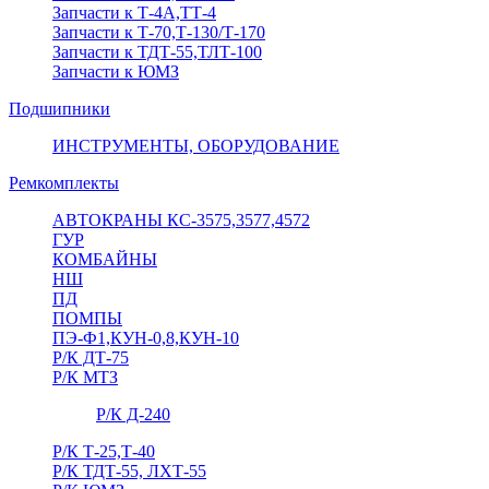
Запчасти к Т-4А,ТТ-4
Запчасти к Т-70,Т-130/Т-170
Запчасти к ТДТ-55,ТЛТ-100
Запчасти к ЮМЗ
Подшипники
ИНСТРУМЕНТЫ, ОБОРУДОВАНИЕ
Ремкомплекты
АВТОКРАНЫ КС-3575,3577,4572
ГУР
КОМБАЙНЫ
НШ
ПД
ПОМПЫ
ПЭ-Ф1,КУН-0,8,КУН-10
Р/К ДТ-75
Р/К МТЗ
Р/К Д-240
Р/К Т-25,Т-40
Р/К ТДТ-55, ЛХТ-55