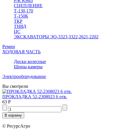
Р/К ЮМЗ
СЦЕПЛЕНИЕ
Т-130,170
Т-150К
ТКР
ТНВД
ЦС
ЭКСКАВАТОРЫ ЭО-3323,3322,2621,2202
Ремни
ХОДОВАЯ ЧАСТЬ
Диски колесные
Шины,камеры
Электрооборудование
Вы смотрели
ПРОКЛАДКА 52-2308023 6 отв.
63 Р
© РесурсАгро