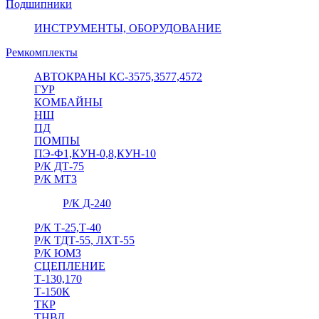
Подшипники
ИНСТРУМЕНТЫ, ОБОРУДОВАНИЕ
Ремкомплекты
АВТОКРАНЫ КС-3575,3577,4572
ГУР
КОМБАЙНЫ
НШ
ПД
ПОМПЫ
ПЭ-Ф1,КУН-0,8,КУН-10
Р/К ДТ-75
Р/К МТЗ
Р/К Д-240
Р/К Т-25,Т-40
Р/К ТДТ-55, ЛХТ-55
Р/К ЮМЗ
СЦЕПЛЕНИЕ
Т-130,170
Т-150К
ТКР
ТНВД