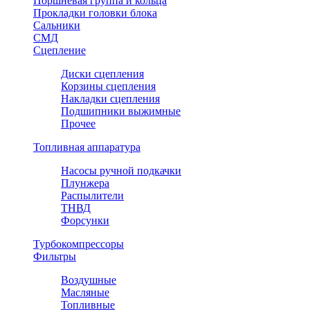
Поршневая группа и кольца
Прокладки головки блока
Сальники
СМД
Сцепление
Диски сцепления
Корзины сцепления
Накладки сцепления
Подшипники выжимные
Прочее
Топливная аппаратура
Насосы ручной подкачки
Плунжера
Распылители
ТНВД
Форсунки
Турбокомпрессоры
Фильтры
Воздушные
Масляные
Топливные