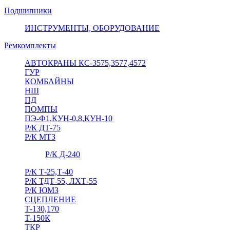
Подшипники
ИНСТРУМЕНТЫ, ОБОРУДОВАНИЕ
Ремкомплекты
АВТОКРАНЫ КС-3575,3577,4572
ГУР
КОМБАЙНЫ
НШ
ПД
ПОМПЫ
ПЭ-Ф1,КУН-0,8,КУН-10
Р/К ДТ-75
Р/К МТЗ
Р/К Д-240
Р/К Т-25,Т-40
Р/К ТДТ-55, ЛХТ-55
Р/К ЮМЗ
СЦЕПЛЕНИЕ
Т-130,170
Т-150К
ТКР