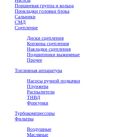
Насосы
Поршневая группа и кольца
Прокладки головки блока
Сальники
СМД
Сцепление
Диски сцепления
Корзины сцепления
Накладки сцепления
Подшипники выжимные
Прочее
Топливная аппаратура
Насосы ручной подкачки
Плунжера
Распылители
ТНВД
Форсунки
Турбокомпрессоры
Фильтры
Воздушные
Масляные