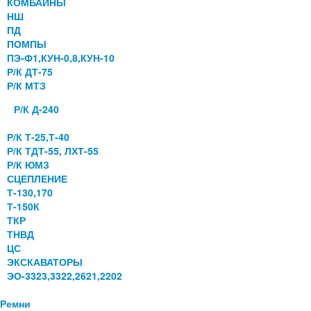
КОМБАЙНЫ
НШ
ПД
ПОМПЫ
ПЭ-Ф1,КУН-0,8,КУН-10
Р/К ДТ-75
Р/К МТЗ
Р/К Д-240
Р/К Т-25,Т-40
Р/К ТДТ-55, ЛХТ-55
Р/К ЮМЗ
СЦЕПЛЕНИЕ
Т-130,170
Т-150К
ТКР
ТНВД
ЦС
ЭКСКАВАТОРЫ
ЭО-3323,3322,2621,2202
Ремни