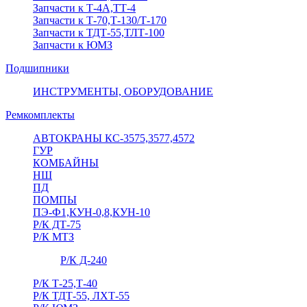
Запчасти к Т-4А,ТТ-4
Запчасти к Т-70,Т-130/Т-170
Запчасти к ТДТ-55,ТЛТ-100
Запчасти к ЮМЗ
Подшипники
ИНСТРУМЕНТЫ, ОБОРУДОВАНИЕ
Ремкомплекты
АВТОКРАНЫ КС-3575,3577,4572
ГУР
КОМБАЙНЫ
НШ
ПД
ПОМПЫ
ПЭ-Ф1,КУН-0,8,КУН-10
Р/К ДТ-75
Р/К МТЗ
Р/К Д-240
Р/К Т-25,Т-40
Р/К ТДТ-55, ЛХТ-55