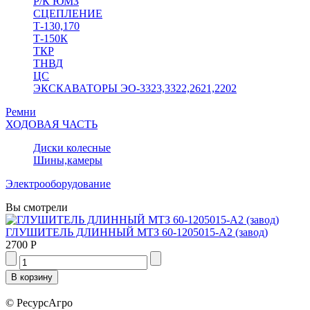
Р/К ЮМЗ
СЦЕПЛЕНИЕ
Т-130,170
Т-150К
ТКР
ТНВД
ЦС
ЭКСКАВАТОРЫ ЭО-3323,3322,2621,2202
Ремни
ХОДОВАЯ ЧАСТЬ
Диски колесные
Шины,камеры
Электрооборудование
Вы смотрели
ГЛУШИТЕЛЬ ДЛИННЫЙ МТЗ 60-1205015-А2 (завод)
2700 Р
© РесурсАгро