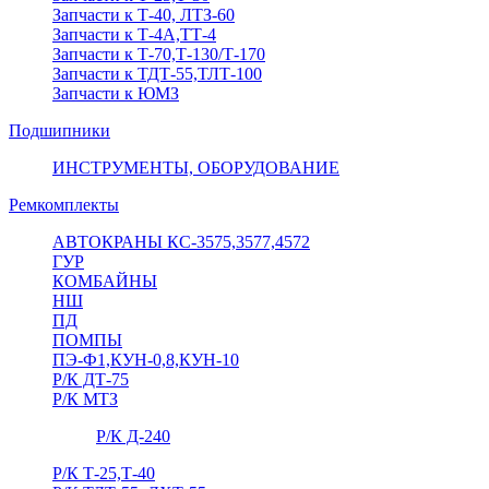
Запчасти к Т-40, ЛТЗ-60
Запчасти к Т-4А,ТТ-4
Запчасти к Т-70,Т-130/Т-170
Запчасти к ТДТ-55,ТЛТ-100
Запчасти к ЮМЗ
Подшипники
ИНСТРУМЕНТЫ, ОБОРУДОВАНИЕ
Ремкомплекты
АВТОКРАНЫ КС-3575,3577,4572
ГУР
КОМБАЙНЫ
НШ
ПД
ПОМПЫ
ПЭ-Ф1,КУН-0,8,КУН-10
Р/К ДТ-75
Р/К МТЗ
Р/К Д-240
Р/К Т-25,Т-40