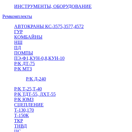
ИНСТРУМЕНТЫ, ОБОРУДОВАНИЕ
Ремкомплекты
АВТОКРАНЫ КС-3575,3577,4572
ГУР
КОМБАЙНЫ
НШ
ПД
ПОМПЫ
ПЭ-Ф1,КУН-0,8,КУН-10
Р/К ДТ-75
Р/К МТЗ
Р/К Д-240
Р/К Т-25,Т-40
Р/К ТДТ-55, ЛХТ-55
Р/К ЮМЗ
СЦЕПЛЕНИЕ
Т-130,170
Т-150К
ТКР
ТНВД
ЦС