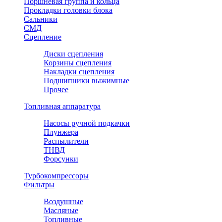
Поршневая группа и кольца
Прокладки головки блока
Сальники
СМД
Сцепление
Диски сцепления
Корзины сцепления
Накладки сцепления
Подшипники выжимные
Прочее
Топливная аппаратура
Насосы ручной подкачки
Плунжера
Распылители
ТНВД
Форсунки
Турбокомпрессоры
Фильтры
Воздушные
Масляные
Топливные