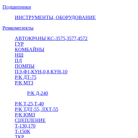
Подшипники
ИНСТРУМЕНТЫ, ОБОРУДОВАНИЕ
Ремкомплекты
АВТОКРАНЫ КС-3575,3577,4572
ГУР
КОМБАЙНЫ
НШ
ПД
ПОМПЫ
ПЭ-Ф1,КУН-0,8,КУН-10
Р/К ДТ-75
Р/К МТЗ
Р/К Д-240
Р/К Т-25,Т-40
Р/К ТДТ-55, ЛХТ-55
Р/К ЮМЗ
СЦЕПЛЕНИЕ
Т-130,170
Т-150К
ТКР