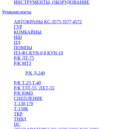
ИНСТРУМЕНТЫ, ОБОРУДОВАНИЕ
Ремкомплекты
АВТОКРАНЫ КС-3575,3577,4572
ГУР
КОМБАЙНЫ
НШ
ПД
ПОМПЫ
ПЭ-Ф1,КУН-0,8,КУН-10
Р/К ДТ-75
Р/К МТЗ
Р/К Д-240
Р/К Т-25,Т-40
Р/К ТДТ-55, ЛХТ-55
Р/К ЮМЗ
СЦЕПЛЕНИЕ
Т-130,170
Т-150К
ТКР
ТНВД
ЦС