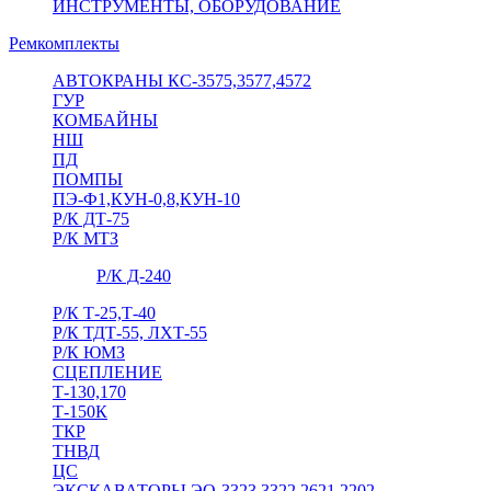
ИНСТРУМЕНТЫ, ОБОРУДОВАНИЕ
Ремкомплекты
АВТОКРАНЫ КС-3575,3577,4572
ГУР
КОМБАЙНЫ
НШ
ПД
ПОМПЫ
ПЭ-Ф1,КУН-0,8,КУН-10
Р/К ДТ-75
Р/К МТЗ
Р/К Д-240
Р/К Т-25,Т-40
Р/К ТДТ-55, ЛХТ-55
Р/К ЮМЗ
СЦЕПЛЕНИЕ
Т-130,170
Т-150К
ТКР
ТНВД
ЦС
ЭКСКАВАТОРЫ ЭО-3323,3322,2621,2202