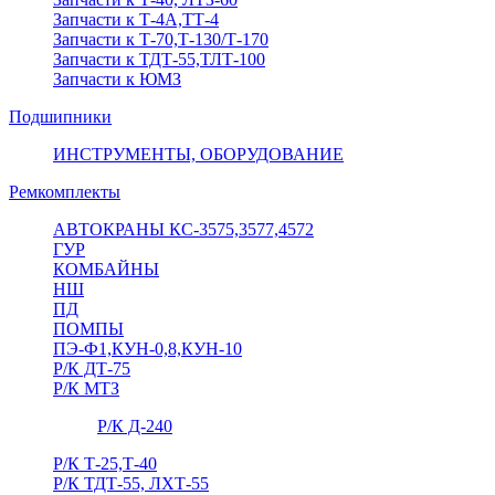
Запчасти к Т-4А,ТТ-4
Запчасти к Т-70,Т-130/Т-170
Запчасти к ТДТ-55,ТЛТ-100
Запчасти к ЮМЗ
Подшипники
ИНСТРУМЕНТЫ, ОБОРУДОВАНИЕ
Ремкомплекты
АВТОКРАНЫ КС-3575,3577,4572
ГУР
КОМБАЙНЫ
НШ
ПД
ПОМПЫ
ПЭ-Ф1,КУН-0,8,КУН-10
Р/К ДТ-75
Р/К МТЗ
Р/К Д-240
Р/К Т-25,Т-40
Р/К ТДТ-55, ЛХТ-55