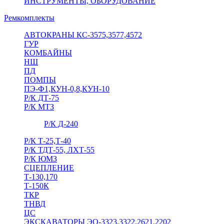
ИНСТРУМЕНТЫ, ОБОРУДОВАНИЕ
Ремкомплекты
АВТОКРАНЫ КС-3575,3577,4572
ГУР
КОМБАЙНЫ
НШ
ПД
ПОМПЫ
ПЭ-Ф1,КУН-0,8,КУН-10
Р/К ДТ-75
Р/К МТЗ
Р/К Д-240
Р/К Т-25,Т-40
Р/К ТДТ-55, ЛХТ-55
Р/К ЮМЗ
СЦЕПЛЕНИЕ
Т-130,170
Т-150К
ТКР
ТНВД
ЦС
ЭКСКАВАТОРЫ ЭО-3323,3322,2621,2202