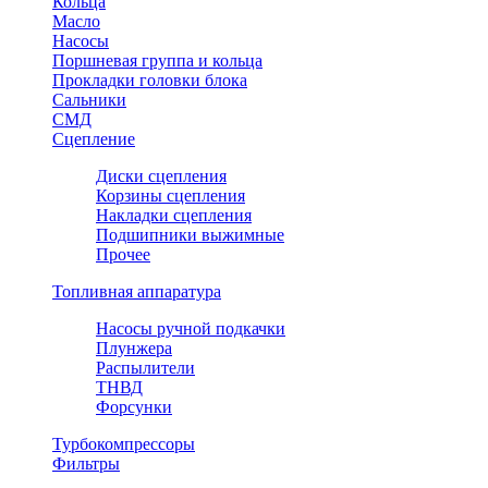
Кольца
Масло
Насосы
Поршневая группа и кольца
Прокладки головки блока
Сальники
СМД
Сцепление
Диски сцепления
Корзины сцепления
Накладки сцепления
Подшипники выжимные
Прочее
Топливная аппаратура
Насосы ручной подкачки
Плунжера
Распылители
ТНВД
Форсунки
Турбокомпрессоры
Фильтры