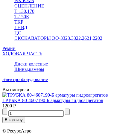
Р/К ЮМЗ
СЦЕПЛЕНИЕ
Т-130,170
Т-150К
ТКР
ТНВД
ЦС
ЭКСКАВАТОРЫ ЭО-3323,3322,2621,2202
Ремни
ХОДОВАЯ ЧАСТЬ
Диски колесные
Шины,камеры
Электрооборудование
Вы смотрели
ТРУБКА 80-4607190-Б арматуры гидроагрегатов
1200 Р
© РесурсАгро