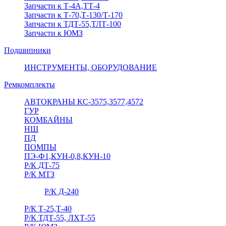
Запчасти к Т-4А,ТТ-4
Запчасти к Т-70,Т-130/Т-170
Запчасти к ТДТ-55,ТЛТ-100
Запчасти к ЮМЗ
Подшипники
ИНСТРУМЕНТЫ, ОБОРУДОВАНИЕ
Ремкомплекты
АВТОКРАНЫ КС-3575,3577,4572
ГУР
КОМБАЙНЫ
НШ
ПД
ПОМПЫ
ПЭ-Ф1,КУН-0,8,КУН-10
Р/К ДТ-75
Р/К МТЗ
Р/К Д-240
Р/К Т-25,Т-40
Р/К ТДТ-55, ЛХТ-55