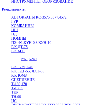
ИНСТРУМЕНТЫ, ОБОРУДОВАНИЕ
Ремкомплекты
АВТОКРАНЫ КС-3575,3577,4572
ГУР
КОМБАЙНЫ
НШ
ПД
ПОМПЫ
ПЭ-Ф1,КУН-0,8,КУН-10
Р/К ДТ-75
Р/К МТЗ
Р/К Д-240
Р/К Т-25,Т-40
Р/К ТДТ-55, ЛХТ-55
Р/К ЮМЗ
СЦЕПЛЕНИЕ
Т-130,170
Т-150К
ТКР
ТНВД
ЦС
ЭКСКАВАТОРЫ ЭО-3323,3322,2621,2202